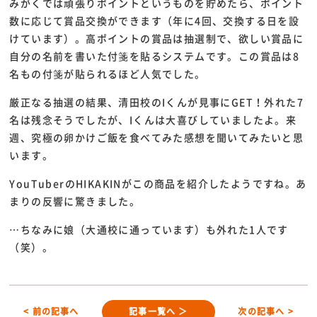
みがくでは頑張りポイントというものを貯めたら、ポイント
数に応じて賞品交換ができます（年に4回、交換する日を設
けています）。高ポイントの賞品は抽選制で、欲しい賞品に
自分の名前を書いた付箋を貼るシステムです。この賞品は8
名もの付箋が貼られるほど人気でした。
厳正なる抽選の結果、清田校のIくんが見事にGET！外れた7
名は残念そうでしたが、Iくんは大喜びしていましたよ。来
週、究極の卵かけご飯を食べてみた感想を聞いてみたいと思
います。
YouTuberのHIKAKINがこの商品を紹介したようですね。あ
まりの反響に驚きました。
…ちなみに娘（大通校に通っています）も外れた1人です
（笑）。
< 前の記事へ
記事一覧へ ＞
次の記事へ >