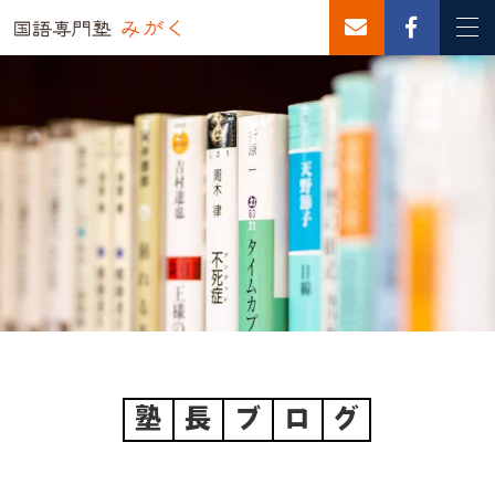
塾
長
ブ
ロ
グ