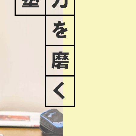
塾
力
を
磨
く