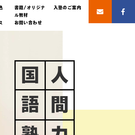
色
書籍/オリジナ
入塾のご案内
ル教材
ス
お問い合わせ
国
人
語
間