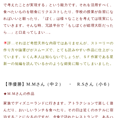
で考えたことが実現する」という能力です。それを活用すべく、
食べたいものを朝食にリクエストしたり、学校の授業が自習にな
ればいいと願ったり。「ぼく」は様々なことを考えては現実にし
ていきます。そんな時、冗談半分で「もしぼくが総理大臣だった
ら…」と口走ってしまい…。
評…
それほど奇想天外な内容ではありませんが、ストーリーの
作り方や論運びがスムーズで、とても読みやすい作品に仕上がっ
ています。Ｕくん本人は知らないでしょうが、ＳＦ作家である星
新一の短編を読んでいるかのような錯覚に陥ってしまいました。
【準優勝】M.Mさん（中２） ・ R.Sさん（小６）
★M.Mさんの作品
家族でディズニーランドに行きます。アトラクションで楽しく遊
んだり、おいしいランチを食べたり。その日は近くのホテルに宿
泊することになるのですが、夕食で訪れたレストランで あるハ