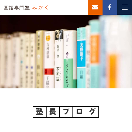
塾
長
ブ
ロ
グ