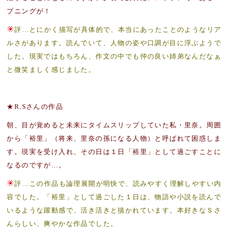
プニングが！
評…とにかく描写が具体的で、本当にあったことのようなリア
ルさがあります。読んでいて、人物の姿や口調が目に浮ぶようで
した。現実ではもちろん、作文の中でも仲の良い姉弟なんだなぁ
と微笑ましく感じました。
★R.Sさんの作品
朝、目が覚めると未来にタイムスリップしていた私・里奈。周囲
から「裕里」（将来、里奈の孫になる人物）と呼ばれて困惑しま
す。現実を受け入れ、その日は１日「裕里」として過ごすことに
なるのですが…。
評…この作品も論理展開が明快で、読みやすく理解しやすい内
容でした。「裕里」として過ごした１日は、物語や小説を読んで
いるような躍動感で、活き活きと描かれています。本好きなＳさ
んらしい、爽やかな作品でした。