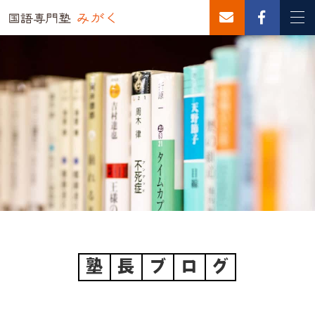
塾
長
ブ
ロ
グ