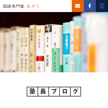
塾
長
ブ
ロ
グ