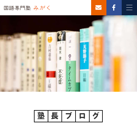
塾
長
ブ
ロ
グ