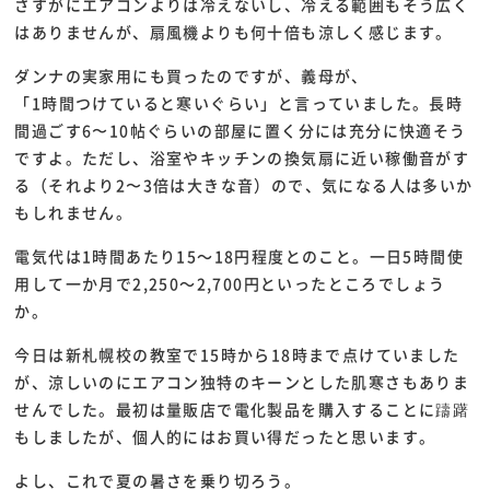
さすがにエアコンよりは冷えないし、冷える範囲もそう広く
はありませんが、扇風機よりも何十倍も涼しく感じます。
ダンナの実家用にも買ったのですが、義母が、
「1時間つけていると寒いぐらい」と言っていました。長時
間過ごす6〜10帖ぐらいの部屋に置く分には充分に快適そう
ですよ。ただし、浴室やキッチンの換気扇に近い稼働音がす
る（それより2〜3倍は大きな音）ので、気になる人は多いか
もしれません。
電気代は1時間あたり15～18円程度とのこと。一日5時間使
用して一か月で2,250～2,700円といったところでしょう
か。
今日は新札幌校の教室で15時から18時まで点けていました
が、涼しいのにエアコン独特のキーンとした肌寒さもありま
せんでした。最初は量販店で電化製品を購入することに躊躇
もしましたが、個人的にはお買い得だったと思います。
よし、これで夏の暑さを乗り切ろう。