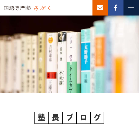
塾
長
ブ
ロ
グ