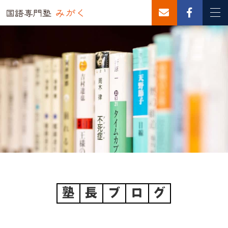
塾
長
ブ
ロ
グ