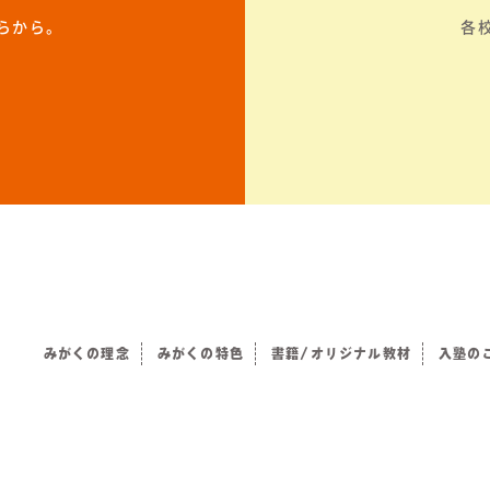
らから。
各
みがくの理念
みがくの特色
書籍/オリジナル教材
入塾の
）