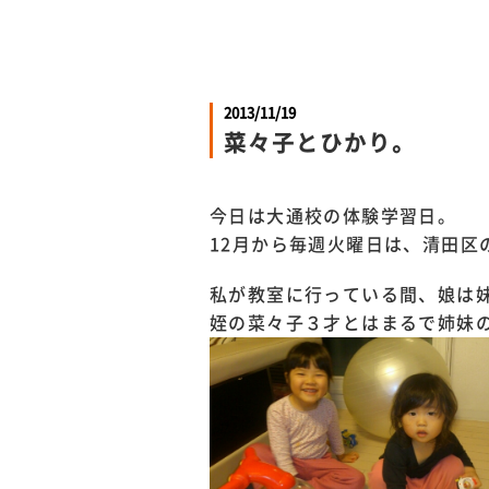
2013/11/19
菜々子とひかり。
今日は大通校の体験学習日。
12月から
毎週火曜日は、
清田区
私が教室に行っている間、娘は
姪の菜々子３才とはまるで姉妹