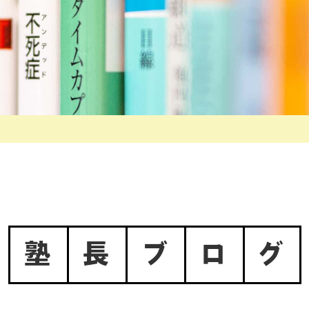
塾
長
ブ
ロ
グ