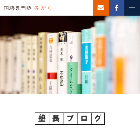
塾
長
ブ
ロ
グ