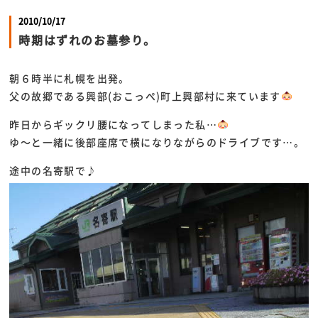
2010/10/17
時期はずれのお墓参り。
朝６時半に札幌を出発。
父の故郷である興部(おこっぺ)町上興部村に来ています
昨日からギックリ腰になってしまった私…
ゆ～と一緒に後部座席で横になりながらのドライブです…。
途中の名寄駅で♪