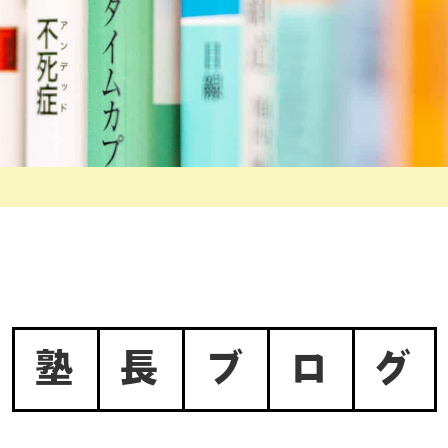
塾
長
ブ
ロ
グ