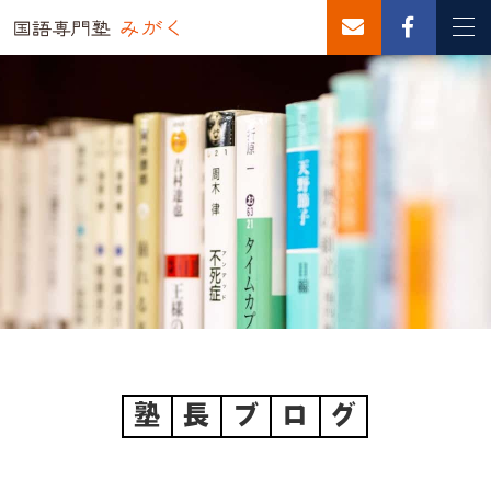
塾
長
ブ
ロ
グ