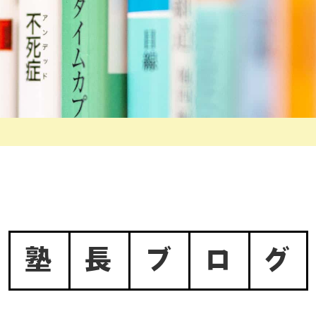
塾
長
ブ
ロ
グ