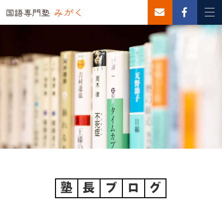
塾
長
ブ
ロ
グ