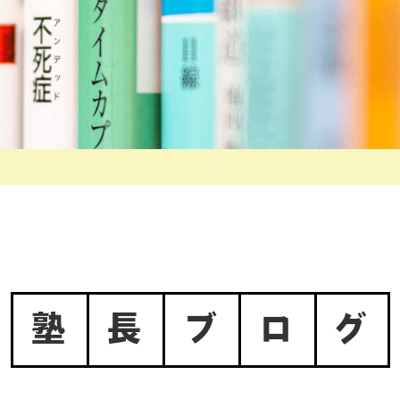
塾
長
ブ
ロ
グ