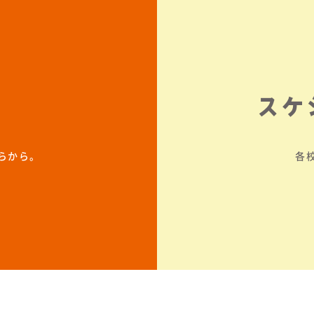
スケ
らから。
各