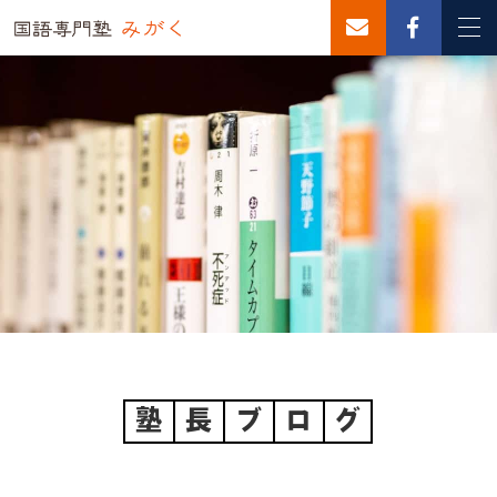
塾
長
ブ
ロ
グ