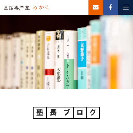
塾
長
ブ
ロ
グ