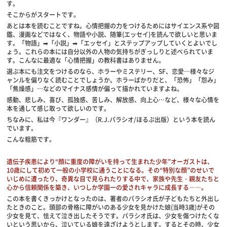
す。
そこからがスタートです。
あとは本を読むことですね。心情把握の力をつけるためにはサイエンス系や図
鑑、漫画などではなく、物語や小説、随筆(エッセイ)を読んで欲しいと思いま
す。「物語」➡「小説」➡「エッセイ」とステップアップしていくとよいでし
ょう。これらの本には自分以外の人物の気持ちがぎっしりと述べられていま
す。こんなに最適な「心情把握」の教科書はありません。
選ぶ本にも注文をつけるのなら、ホラーやミステリー、SF、恋愛…様々なジ
ャンルを偏りなく読むことでしょうか。ホラーばかりだと、「恐怖」「怨み」
「焦燥感」…などのマイナス感情が偏って描かれていますよね。
感動、悲しみ、喜び、孤独感、苦しみ、解放感、向上心…など、様々な心情を
本を通して感じ取って欲しいのです。
ちなみに、私は今『ワンダー』（R.J.パラシオ/ほるぷ出版）という本を読ん
でいます。
こんな粗筋です。
遺伝子疾患により“顔に重度の障がいを持って生まれた少年”オーガストは、
10歳にして初めて一般の小学校に通うことになる。その“特別な顔”のせいで
いじめに遭ったり、奇異な目で見られたりする中で、家族や先生・親友たちと
心から信頼関係を築き、いつしか学園一の愛されキャラに成長する――。
この本を書くきっかけとなったのは、著者のパラシオ氏が子どもたちと外出し
たときのこと。頭部の骨格に障がいのある少女を見かけた娘(当時3歳)がその
少女を見て、怯えて泣き出したそうです。パラシオ氏は、少女を傷つけたくな
いという思いから、泣いている娘を遠ざけようとします。するとその時、少女