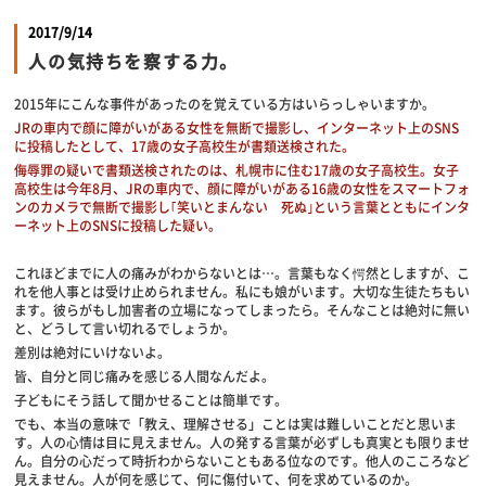
2017/9/14
人の気持ちを察する力。
2015年にこんな事件があったのを覚えている方はいらっしゃいますか。
JRの車内で顔に障がいがある女性を無断で撮影し、インターネット上のSNS
に投稿したとして、17歳の女子高校生が書類送検された。
侮辱罪の疑いで書類送検されたのは、札幌市に住む17歳の女子高校生。女子
高校生は今年8月、JRの車内で、顔に障がいがある16歳の女性をスマートフォ
ンのカメラで無断で撮影し｢笑いとまんない 死ぬ｣という言葉とともにインタ
ーネット上のSNSに投稿した疑い。
これほどまでに人の痛みがわからないとは…。言葉もなく愕然としますが、こ
れを他人事とは受け止められません。私にも娘がいます。大切な生徒たちもい
ます。彼らがもし加害者の立場になってしまったら。そんなことは絶対に無い
と、どうして言い切れるでしょうか。
差別は絶対にいけないよ。
皆、自分と同じ痛みを感じる人間なんだよ。
子どもにそう話して聞かせることは簡単です。
でも、本当の意味で「教え、理解させる」ことは実は難しいことだと思いま
す。人の心情は目に見えません。人の発する言葉が必ずしも真実とも限りませ
ん。自分の心だって時折わからないこともある位なのです。他人のこころなど
見えません。人が何を感じて、何に傷付いて、何を求めているのか。