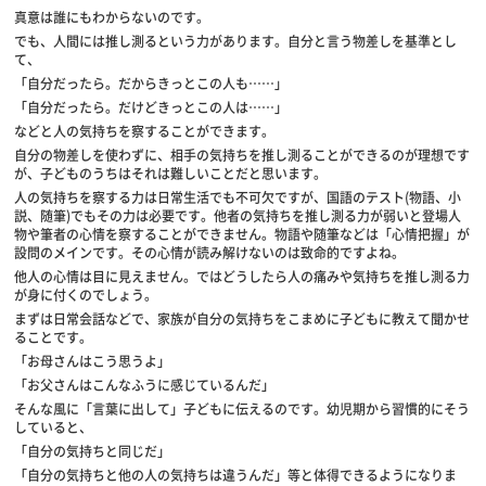
真意は誰にもわからないのです。
でも、人間には推し測るという力があります。自分と言う物差しを基準とし
て、
「自分だったら。だからきっとこの人も……」
「自分だったら。だけどきっとこの人は……」
などと人の気持ちを察することができます。
自分の物差しを使わずに、相手の気持ちを推し測ることができるのが理想です
が、子どものうちはそれは難しいことだと思います。
人の気持ちを察する力は日常生活でも不可欠ですが、国語のテスト(物語、小
説、随筆)でもその力は必要です。他者の気持ちを推し測る力が弱いと登場人
物や筆者の心情を察することができません。物語や随筆などは「心情把握」が
設問のメインです。その心情が読み解けないのは致命的ですよね。
他人の心情は目に見えません。ではどうしたら人の痛みや気持ちを推し測る力
が身に付くのでしょう。
まずは日常会話などで、家族が自分の気持ちをこまめに子どもに教えて聞かせ
ることです。
「お母さんはこう思うよ」
「お父さんはこんなふうに感じているんだ」
そんな風に「言葉に出して」子どもに伝えるのです。幼児期から習慣的にそう
していると、
「自分の気持ちと同じだ」
「自分の気持ちと他の人の気持ちは違うんだ」等と体得できるようになりま