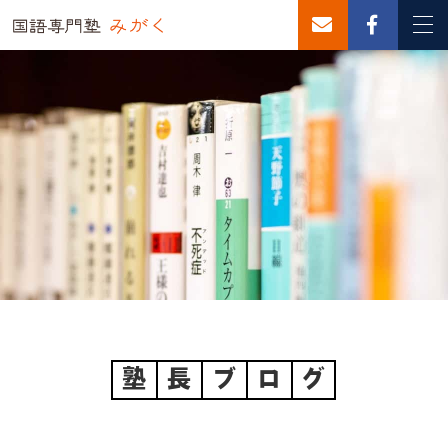
塾
長
ブ
ロ
グ