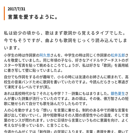
2017/7/31
言葉を愛するように。
私は幼少の頃から、歌はまず歌詞から覚えるタイプでした。
今でもそうですが、曲よりも歌詞をじっくり読み込んでしま
います。
小学生の時は作詞家の
阿久悠
さんを、中学生の時は同じく作詞家の
松井五郎
さ
んを敬愛していました。同じ年頃の子なら、好きなアイドルやアーチストのポ
スターや写真を貼って眺めるところでしょうが、私は好きな「歌詞」を画用紙
に書き写して壁に貼っていましたよ。
自分でも作詞をするのが趣味で、小６の時には友達のお姉さんに頼まれて、高
校生の音楽バンドために歌詞を書いていたのですよ。今読んだらきっと寒過ぎ
て凍死するレベルですが(笑)。
あれは高校時代かな？それとも中学？？…詩集にもはまりました。
銀色夏生
さ
んが書いた詩集が流行っていたのですよ、あの頃は。その後、俵万智さんの短
歌に魅せられて自分でも歌を詠んだりしたものです。
人の心を動かすような「想い」を言葉に乗せる。制約のある中で的確な言葉を
選び出して紡いでいく。詩や短歌等はその人間の感受性や心の温度、そして言
葉のセンスが問われます。いかに日頃から言葉というものに意識を向け、よく
考えながら使っているか、と言うことも。
今週からみがくでは「創作詩」の学習に入ります。言葉・表現を教え、磨いて