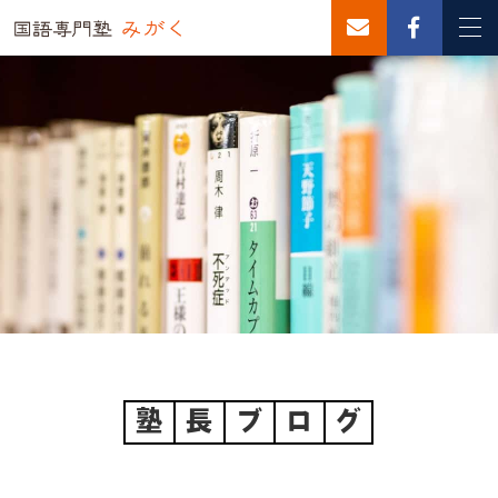
塾
長
ブ
ロ
グ