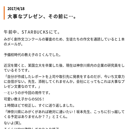
2017/4/18
大事なプレゼン、その前に…。
午前中、STARBUCKSにて。
みがく創作文コンクールの審査のため、生徒たちの作文を通読していると１本
のメールが。
予備校時代の教え子のＩくんでした。
近況を聞くと、某国立大を卒業した後、現在は神奈川県内の企業の研究員をし
ているそうです。
「自分が作成したレポートを上司や取引先に発表をするのだが、今いち文章力
に自信がない。先生、添削してくれませんか。会社にとってもこれは大事なプ
レゼン文書なのです。」
…というのが今回の用件です。
可愛い教え子からのSOS！
１時間ほどで校正し、すぐに送り返しました。
「神奈川県にみがくがあれば絶対に通いたい！坂本先生、こっちに引っ越して
くる予定はありませんか？？」とＩくん。
ないよ(笑)。