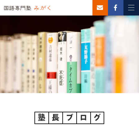
塾
長
ブ
ロ
グ