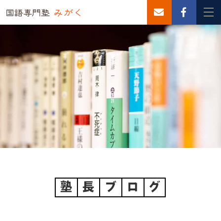
塾
長
ブ
ロ
グ