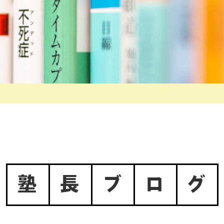
塾
長
ブ
ロ
グ