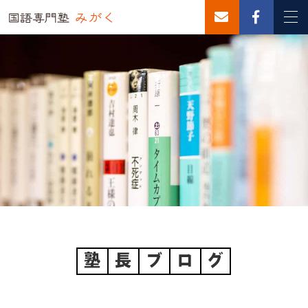
塾
長
ブ
ロ
グ