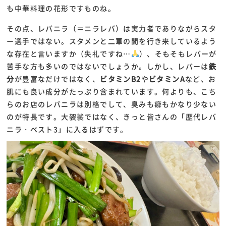
も中華料理の花形ですものね。
その点、レバニラ（＝ニラレバ）は実力者でありながらスタ
ー選手ではない。スタメンと二軍の間を行き来しているよう
な存在と言いますか（失礼ですね…
）、そもそもレバーが
苦手な方も多いのではないでしょうか。しかし、レバーは
鉄
分
が豊富なだけではなく、
ビタミンB2
や
ビタミンA
など、お
肌にも良い成分がたっぷり含まれています。何よりも、こち
らのお店のレバニラは別格でして、臭みも癖もかなり少ない
のが特長です。大袈裟ではなく、きっと皆さんの「歴代レバ
ニラ・ベスト3」に入るはずです。