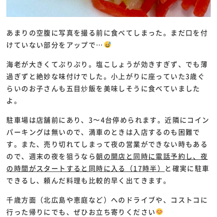
あまりの空腹に写真を撮る前に食べてしまった。まだ口を付
けていない部分をアップで…
海老が大きくてぷりぷり。塩こしょうが効きすぎず、でも薄
過ぎずと絶妙な味付けでした。小上がりに座っていた3歳ぐ
らいのお子さんも五目炒飯を美味しそうに食べていました
よ。
駐車場は店舗前にあり、3〜4台停められます。近隣にコイン
パーキングは無いので、満車のときは入店するのも困難で
す。また、売り切れてしまって夜の営業ができない時もある
ので、週末の夜を狙うなら
朝の開店と同時に電話予約し、夜
の時間がスタートすると同時に入る（17時半）
と確実に駐車
できるし、頼んだ料理も比較的早く出てきます。
千歳方面（北広島や恵庭など）へのドライブや、コストコに
行った帰りにでも、ぜひお立ち寄りください