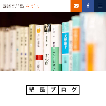
塾
長
ブ
ロ
グ