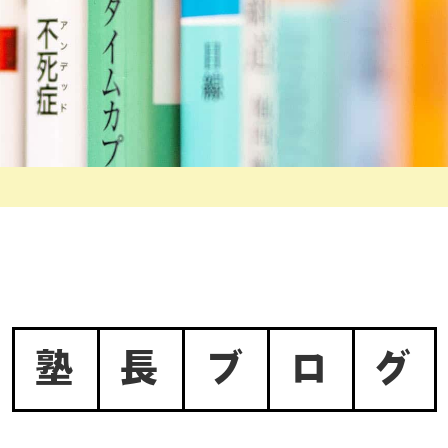
塾
長
ブ
ロ
グ