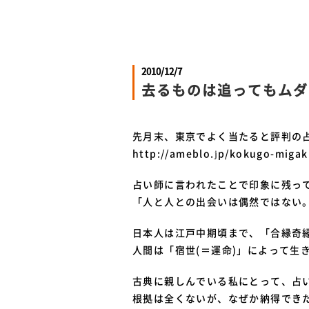
2010/12/7
去るものは追ってもムダ
先月末、東京でよく当たると評判の
http://ameblo.jp/kokugo-miga
占い師に言われたことで印象に残っ
「人と人との出会いは偶然ではない
日本人は江戸中期頃まで、「合縁奇
人間は「宿世(＝運命)」によって生
古典に親しんでいる私にとって、占
根拠は全くないが、なぜか納得でき