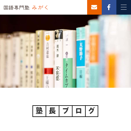
塾
長
ブ
ロ
グ