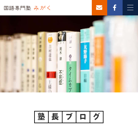
塾
長
ブ
ロ
グ