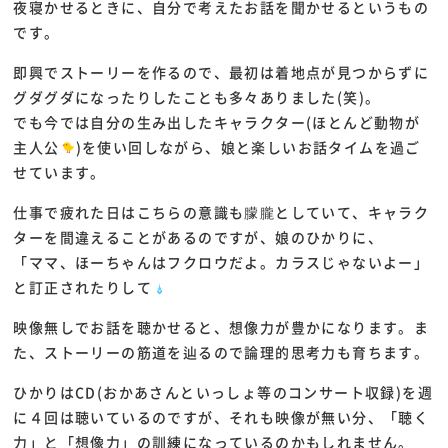
夜寝かせるときに、自分で考えたお話を聞かせるというもの
です。
即興でストーリーを作るので、最初は着地点が見つからずに
グダグダになったりしたことも多々ありました(笑)。
でも今では自分の生み出したキャラクター(ほとんど動物が
主人公
)を使い回しながら、娘と楽しいお話タイムを過ご
せています。
仕事で疲れた日はこちらの意識も朦朧としていて、キャラク
ターを間違えることがあるのですが、娘のひかりに、
「ママ、ほーちゃんはフクロウだよ。カラスじゃないよー」
と訂正されたりして
映像無しでお話を聴かせると、想像力が豊かになります。ま
た、ストーリーの筋道を辿るので論理的思考力も育ちます。
ひかりはCD(おかあさんといっしょ等のコンサート収録)を週
に４回は聴いているのですが、それも映像が無い分、「聴く
力」と「想像力」の訓練になっているのかもしれません。