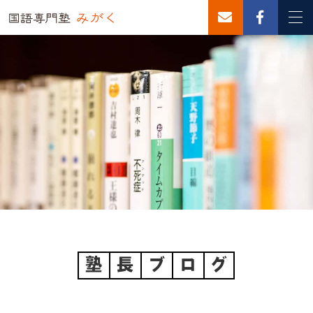
塾
長
ブ
ロ
グ