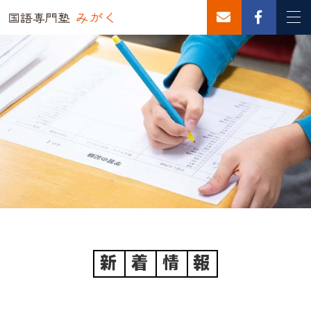
新
着
情
報