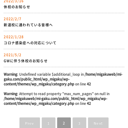
2022/3/16
休校のお知らせ
2022/2/7
新道校に通われている皆様へ
2022/1/28
コロナ感染症への対応について
2021/5/2
GWに伴う休校のお知らせ
Warning
: Undefined variable $additional_loop in
/home/migakuweb/mi-
gaku.com/public_html/wp_migaku/wp-
content/themes/wp_migaku/category.php
on line
42
Warning
: Attempt to read property "max_num_pages" on null in
/home/migakuweb/mi-gaku.com/public_html/wp_migaku/wp-
content/themes/wp_migaku/category.php
on line
42
Prev
1
2
3
Next