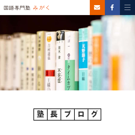
塾
長
ブ
ロ
グ