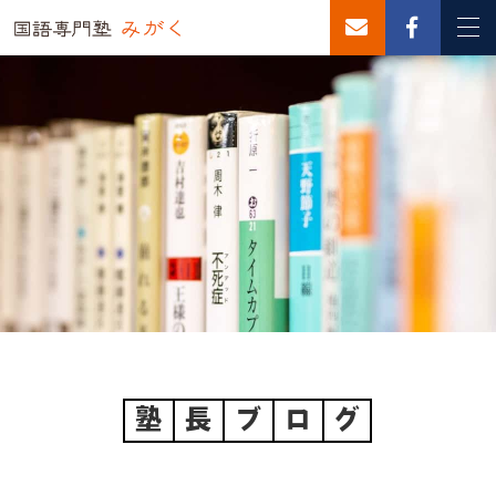
塾
長
ブ
ロ
グ