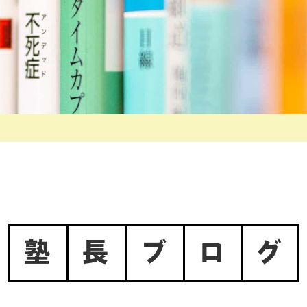
塾
長
ブ
ロ
グ