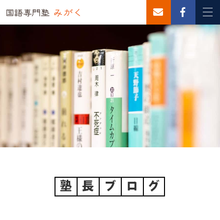
塾
長
ブ
ロ
グ