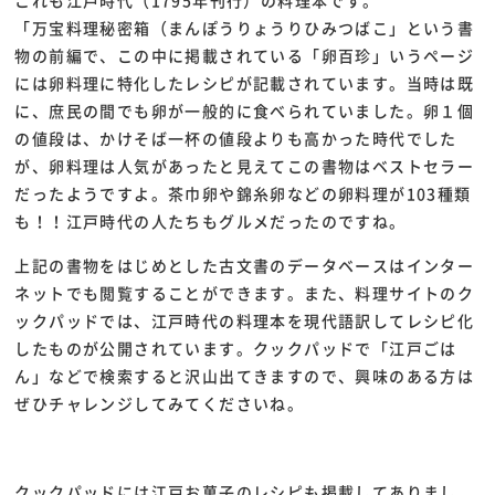
これも江戸時代（1795年刊行）の料理本です。
「万宝料理秘密箱（まんぽうりょうりひみつばこ」という書
物の前編で、この中に掲載されている「卵百珍」いうページ
には卵料理に特化したレシピが記載されています。当時は既
に、庶民の間でも卵が一般的に食べられていました。卵１個
の値段は、かけそば一杯の値段よりも高かった時代でした
が、卵料理は人気があったと見えてこの書物はベストセラー
だったようですよ。茶巾卵や錦糸卵などの卵料理が103種類
も！！江戸時代の人たちもグルメだったのですね。
上記の書物をはじめとした古文書のデータベースはインター
ネットでも閲覧することができます。また、料理サイトのク
ックパッドでは、江戸時代の料理本を現代語訳してレシピ化
したものが公開されています。クックパッドで「江戸ごは
ん」などで検索すると沢山出てきますので、興味のある方は
ぜひチャレンジしてみてくださいね。
クックパッドには江戸お菓子のレシピも掲載してありまし