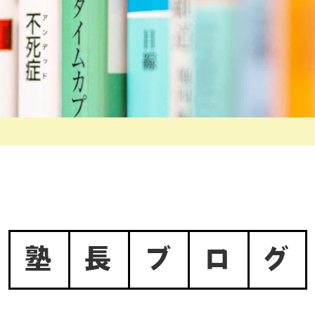
塾
長
ブ
ロ
グ