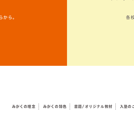
らから。
各
みがくの理念
みがくの特色
書籍/オリジナル教材
入塾の
）