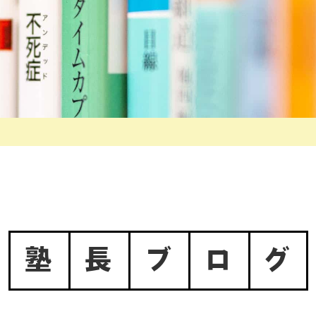
塾
長
ブ
ロ
グ