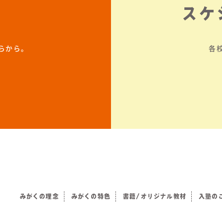
スケ
らから。
各
みがくの理念
みがくの特色
書籍/オリジナル教材
入塾の