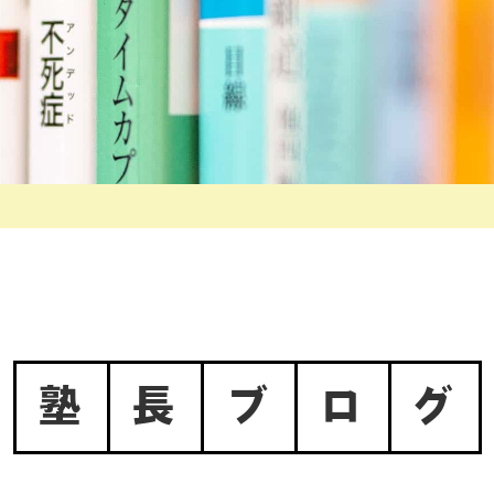
塾
長
ブ
ロ
グ