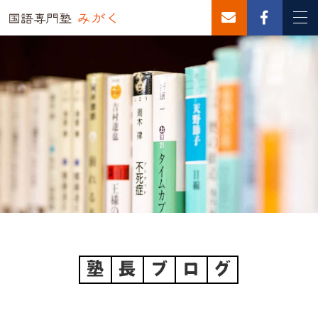
塾
長
ブ
ロ
グ