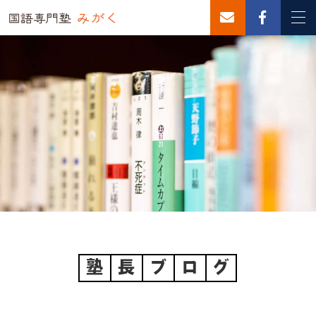
塾
長
ブ
ロ
グ