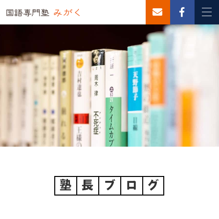
塾
長
ブ
ロ
グ