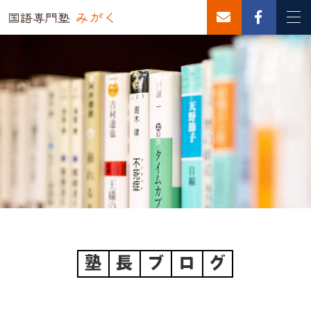
塾
長
ブ
ロ
グ