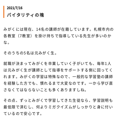
2021/7/16
バイタリティの塊
みがくには現在、
14
名の講師が在籍しています。札幌市内の
各教室（
7
教室）を掛け持ちで指導している先生が多いのか
な。
そのうちの
5
名は元みがく生。
就職が決まってみがくを卒業していく子がいても、毎年
1
人
は元みがく生が講師として指導をサポートする側に回ってく
れます。みがくの学習は特殊なので、一般的な学習塾の講師
を経験した方でも、慣れるまで大変なのです。一から学び直
さなくてはならないことも多くありますしね。
その点、ずっとみがくで学習してきた生徒なら、学習説明も
最低限で済むし、何よりミガクイズムがしっかりと身に付い
ているので安心です。