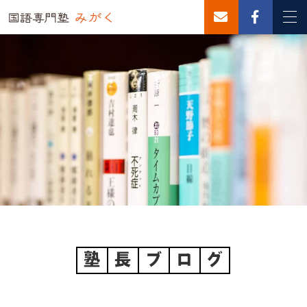
塾
長
ブ
ロ
グ