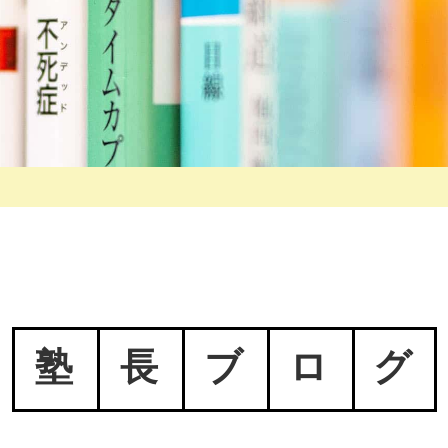
塾
長
ブ
ロ
グ