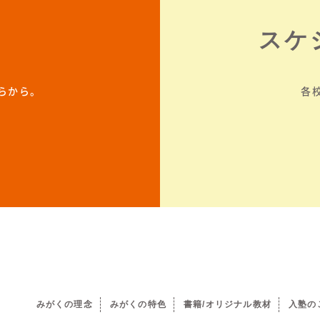
スケ
らから。
各
みがくの理念
みがくの特色
書籍/オリジナル教材
入塾の