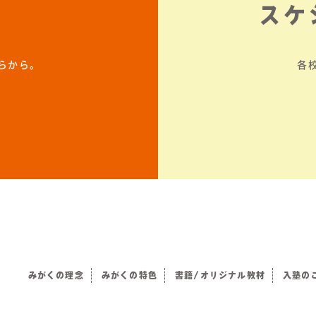
スケ
らから。
各
みがくの理念
みがくの特色
書籍/オリジナル教材
入塾の