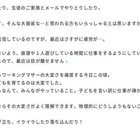
たり、生徒のご家族とメールでやりとりしたり。
す。そんな大袈裟な…と思われる方もいらっしゃるとは思いますが
送信しているのですが、最近はさすがに疲労が…。
ないよう、昼寝や１人遊びしている時間に仕事をするようにして
たので、最近は目が離せません
らワーキングマザーの大変さを痛感する今日この頃。
どもを育てるのは大変でした。
るなんて、みんながやっていること。子どもを言い訳に仕事が疎
ならその大変さがよく理解できます。物理的にどうしようもない
が立ち、イライラしたり落ち込んだり！