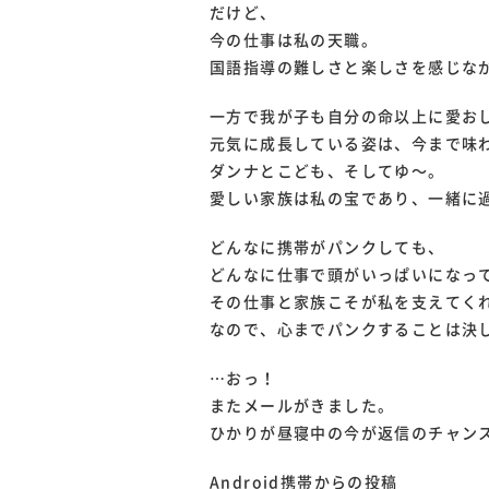
だけど、
今の仕事は私の天職。
国語指導の難しさと楽しさを感じな
一方で我が子も自分の命以上に愛お
元気に成長している姿は、今まで味
ダンナとこども、そしてゆ～。
愛しい家族は私の宝であり、一緒に
どんなに携帯がパンクしても、
どんなに仕事で頭がいっぱいになっ
その仕事と家族こそが私を支えてく
なので、心までパンクすることは決
…おっ！
またメールがきました。
ひかりが昼寝中の今が返信のチャン
Android携帯からの投稿