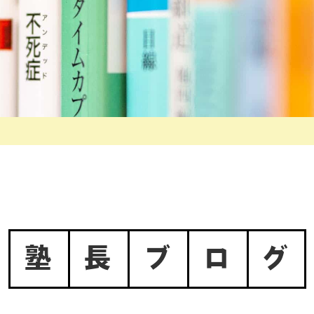
塾
長
ブ
ロ
グ