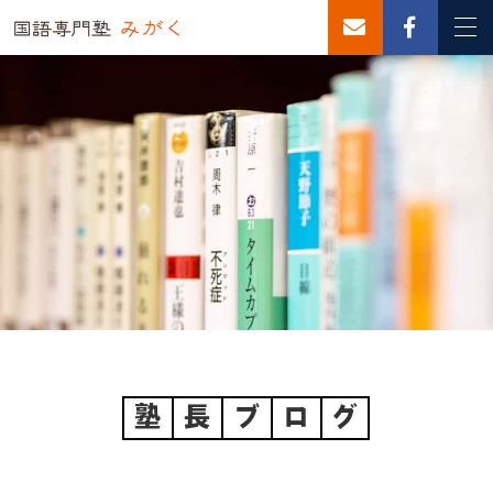
塾
長
ブ
ロ
グ