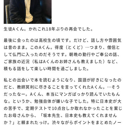
生徒Aくん。かれこれ18年ぶりの再会でした。
最後に会ったのは高校生の頃です。だけど、話し方や雰囲気
は昔のまま。このAくん。得度（とくど）…つまり、僧侶と
して仏門に入ったのだそうです。朝晩の勤行やご奉公の話、
ご家族の近況（私はAくんのお姉さんも教えました）など、
積もる話をして楽しい時間を過ごしました。
私との出会いで本を読むようになり、国語が好きになったの
だと、教師冥利に尽きることを言ってくれたAくん。…そう
だったなー。Aくん、本当にマンガばっかり読んでいたもん
な。というか、勉強自体が嫌いな子でした。特に日本史が大
の苦手で、定期テストで10点台しか取れなかったことを案じ
たお母さんから、「坂本先生、日本史も教えてくれません
か？」と頼まれたっけ。渋々ながらポイントをまとめたノー