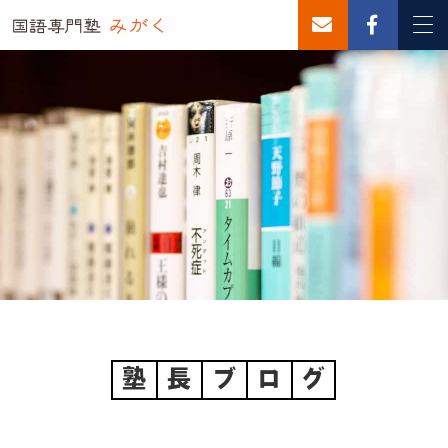
塾
長
ブ
ロ
グ