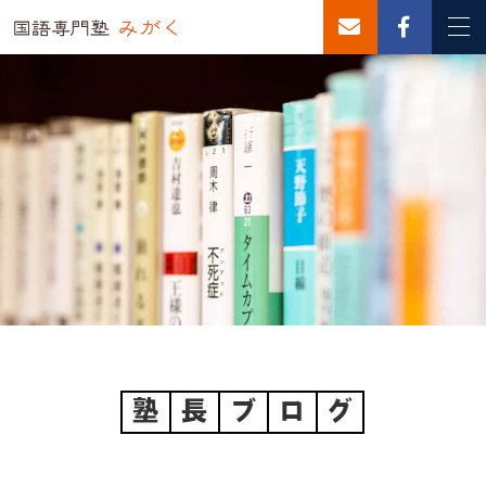
塾
長
ブ
ロ
グ