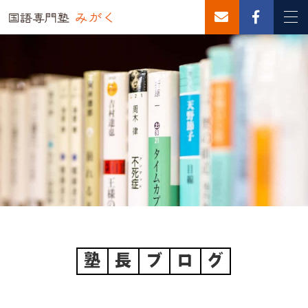
塾
長
ブ
ロ
グ