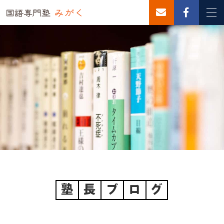
塾
長
ブ
ロ
グ