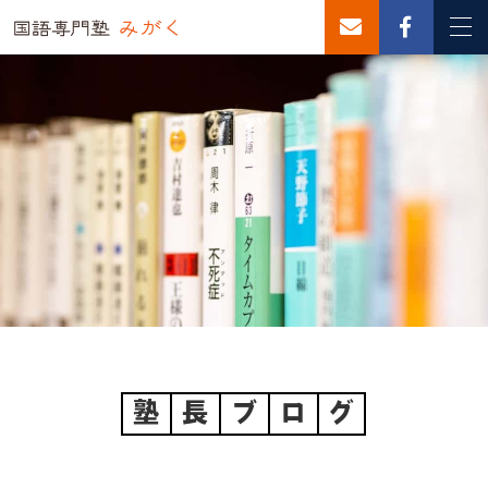
塾
長
ブ
ロ
グ