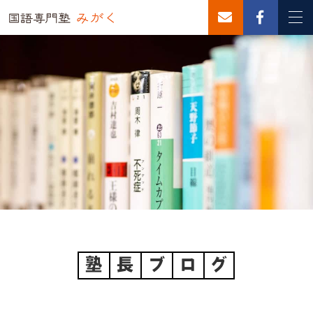
塾
長
ブ
ロ
グ