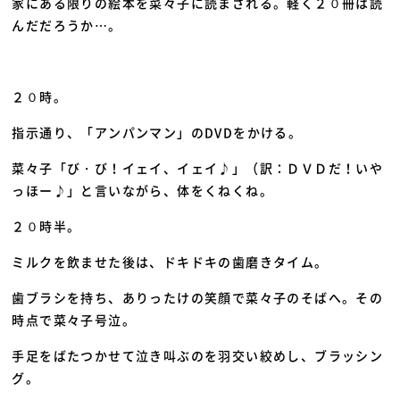
家にある限りの絵本を菜々子に読まされる。軽く２０冊は読
んだだろうか…。
２０時。
指示通り、「アンパンマン」のDVDをかける。
菜々子「
び・び！イェイ、イェイ
♪」（訳：ＤＶＤだ！いや
っほー♪」と言いながら、体をくねくね。
２０時半。
ミルクを飲ませた後は、ドキドキの歯磨きタイム。
歯ブラシを持ち、ありったけの笑顔で菜々子のそばへ。その
時点で菜々子号泣。
手足をばたつかせて泣き叫ぶのを羽交い絞めし、ブラッシン
グ。